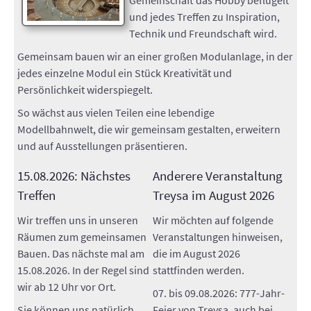
Gemeinschaft das Hobby beflügelt
AUSSTELLUNGEN
und jedes Treffen zu Inspiration,
Technik und Freundschaft wird.
TT-ANLAGE
Gemeinsam bauen wir an einer großen Modulanlage, in der
jedes einzelne Modul ein Stück Kreativität und
KONTAKT
Persönlichkeit widerspiegelt.
So wächst aus vielen Teilen eine lebendige
SUCHE
Modellbahnwelt, die wir gemeinsam gestalten, erweitern
und auf Ausstellungen präsentieren.
INTERN
15.08.2026: Nächstes
Anderere Veranstaltung
Treffen
Treysa im August 2026
Wir treffen uns in unseren
Wir möchten auf folgende
Räumen zum gemeinsamen
Veranstaltungen hinweisen,
Bauen. Das nächste mal am
die im August 2026
15.08.2026. In der Regel sind
stattfinden werden.
wir ab 12 Uhr vor Ort.
07. bis 09.08.2026: 777-Jahr-
Sie können uns natürlich
Feier von Treysa, auch bei