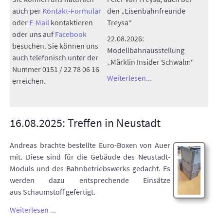
auch per
Kontakt-Formular
den „Eisenbahnfreunde
oder
E-Mail
kontaktieren
Treysa“
oder uns auf
Facebook
22.08.2026:
besuchen. Sie können uns
Modellbahnausstellung
auch telefonisch unter der
„Märklin Insider Schwalm“
Nummer 0151 / 22 78 06 16
Weiterlesen...
erreichen.
16.08.2025: Treffen in Neustadt
Andreas brachte bestellte Euro-Boxen von Auer
mit. Diese sind für die Gebäude des Neustadt-
Moduls und des Bahnbetriebswerks gedacht. Es
werden dazu entsprechende Einsätze
aus Schaumstoff gefertigt.
Weiterlesen ...