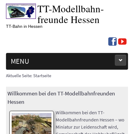
TT-
Modell­bahn­
freunde Hessen
TT-Bahn in Hessen
MENU
Aktuelle Seite:
Startseite
NEUIGKEITEN
TERMINE '26
Willkommen bei den TT-Modellbahnfreunden
Hessen
BERICHTE
Willkommen bei den TT-
Modellbahnfreunden Hessen – wo
ÜBER UNS
Miniatur zur Leidenschaft wird,