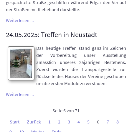
gespachtelte Straße geschliffen während Edgar den Verlauf
der Straßen mit Klebeband darstellte.
Weiterlesen ...
24.05.2025: Treffen in Neustadt
Das heutige Treffen stand ganz im Zeichen
der Vorbereitung unser Ausstellung
anlässlich unseres 25jährigen Bestehens.
Zuerst wurden die Transportgestelle zur
Rückseite des Hauses der Vereine geschoben
um die ersten Module zu verstauen.
Weiterlesen ...
Seite 6 von 71
Start
Zurück
1
2
3
4
5
6
7
8
9
10
Weiter
Ende