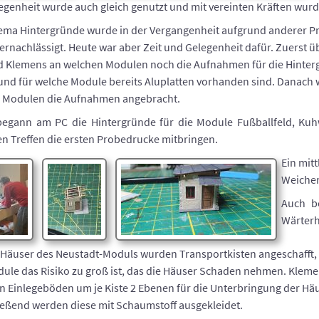
egenheit wurde auch gleich genutzt und mit vereinten Kräften wu
ema Hintergründe wurde in der Vergangenheit aufgrund anderer Pr
ernachlässigt. Heute war aber Zeit und Gelegenheit dafür. Zuerst 
d Klemens an welchen Modulen noch die Aufnahmen für die Hinter
und für welche Module bereits Aluplatten vorhanden sind. Danach
n Modulen die Aufnahmen angebracht.
begann am PC die Hintergründe für die Module Fußballfeld, Kuh
n Treffen die ersten Probedrucke mitbringen.
Ein mitt
Weichen
Auch b
Wärterh
 Häuser des Neustadt-Moduls wurden Transportkisten angeschafft,
ule das Risiko zu groß ist, das die Häuser Schaden nehmen. Kleme
en Einlegeböden um je Kiste 2 Ebenen für die Unterbringung der Hä
eßend werden diese mit Schaumstoff ausgekleidet.