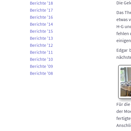
Die Gel
Berichte '18
Berichte '17
Das Th
Berichte '16
etwas v
Berichte '14
H-G un
Berichte '15
fehlen 
Berichte '13
einige
Berichte '12
Edgar 
Berichte '11
nächste
Berichte '10
Berichte '09
Berichte '08
Für die
der Mod
fertigt
Anschli