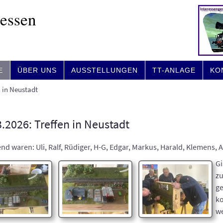
Hessen
E
ÜBER UNS
AUSSTELLUNGEN
TT-ANLAGE
KO
n in Neustadt
.2026: Treffen in Neustadt
d waren: Uli, Ralf, Rüdiger, H-G, Edgar, Markus, Harald, Klemens,
Gi
z
g
k
w