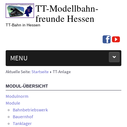
TT-
Modell­bahn­
freunde Hessen
TT-Bahn in Hessen
MENU
Aktuelle Seite:
Startseite
TT-Anlage
NEUIGKEITEN
MODUL-ÜBERSICHT
TERMINE '26
Modulnorm
BERICHTE
Module
Bahnbetriebswerk
ÜBER UNS
Bauernhof
Tanklager