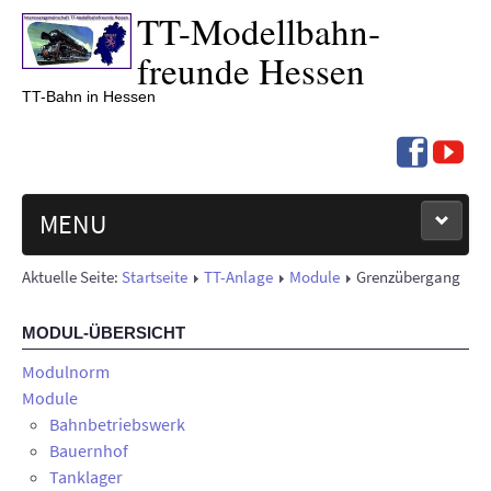
TT-
Modell­bahn­
freunde Hessen
TT-Bahn in Hessen
MENU
Aktuelle Seite:
Startseite
TT-Anlage
Module
Grenzübergang
NEUIGKEITEN
MODUL-ÜBERSICHT
TERMINE '26
Modulnorm
BERICHTE
Module
Bahnbetriebswerk
ÜBER UNS
Bauernhof
Tanklager