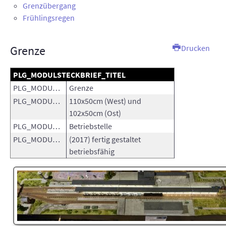
Grenzübergang
AUSSTELLUNGEN
Frühlingsregen
TT-ANLAGE
Grenze
Drucken
KONTAKT
PLG_MODULSTECKBRIEF_TITEL
SUCHE
PLG_MODULSTECKBRIEF_NAME:
Grenze
PLG_MODULSTECKBRIEF_SIZE:
110x50cm (West) und
INTERN
102x50cm (Ost)
PLG_MODULSTECKBRIEF_TYPE:
Betriebstelle
PLG_MODULSTECKBRIEF_STATUS:
(2017) fertig gestaltet
betriebsfähig