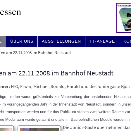
Hessen
E
ÜBER UNS
AUSSTELLUNGEN
TT-ANLAGE
KO
ffen am 22.11.2008 im Bahnhof Neustadt
fen am 22.11.2008 im Bahnhof Neustadt
hmer:
H-G, Erwin, Michael, Ronald, Harald und die Juniorgäste Björ
ige Treffen wurde größtenteils zur Vorbereitung der anstehenden Niklausaus
e im vorangegangenden Jahr in der Innenstadt von Neustadt, sondern in unse
cht transportiert werden und für das Publikum stehen zwei weitere Räume zur
ere Modulraum wurde geräumt und alle im Bau befindlichen Module wurden in d
Die Junior-Gäste übernehmen das 