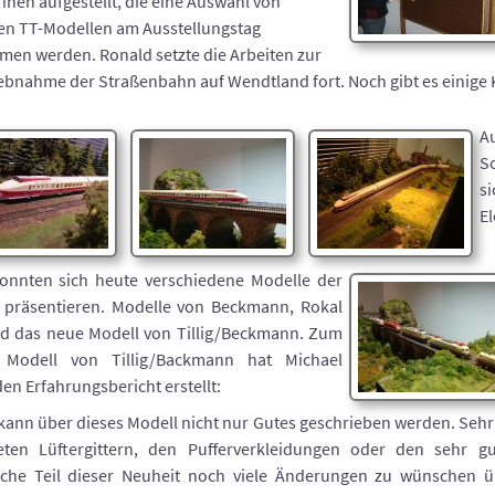
rinen aufgestellt, die eine Auswahl von
len TT-Modellen am Ausstellungstag
men werden. Ronald setzte die Arbeiten zur
ebnahme der Straßenbahn auf Wendtland fort. Noch gibt es einige 
A
S
si
El
onnten sich heute verschiedene Modelle der
 präsentieren. Modelle von Beckmann, Rokal
d das neue Modell von Tillig/Beckmann. Zum
Modell von Tillig/Backmann hat Michael
den Erfahrungsbericht erstellt:
kann über dieses Modell nicht nur Gutes geschrieben werden. Sehr 
teten Lüftergittern, den Pufferverkleidungen oder den sehr 
sche Teil dieser Neuheit noch viele Änderungen zu wünschen üb