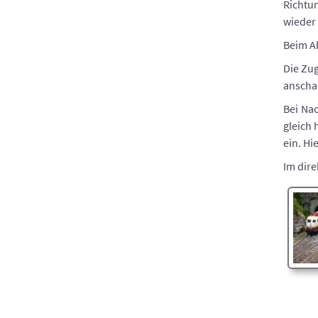
Richtu
wieder 
Beim Ab
Die Zug
anschau
Bei Nac
gleich 
ein. Hi
Im dire