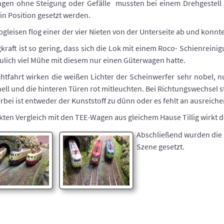
ngen ohne Steigung oder Gefälle mussten bei einem Drehgestell
in Position gesetzt werden.
gleisen flog einer der vier Nieten von der Unterseite ab und konnt
kraft ist so gering, dass sich die Lok mit einem Roco- Schienrein
lich viel Mühe mit diesem nur einen Güterwagen hatte.
htfahrt wirken die weißen Lichter der Scheinwerfer sehr nobel, n
hell und die hinteren Türen rot mitleuchten. Bei Richtungswechsel 
erbei ist entweder der Kunststoff zu dünn oder es fehlt an ausrei
kten Vergleich mit den TEE-Wagen aus gleichem Hause Tillig wirkt de
Abschließend wurden die 
Szene gesetzt.