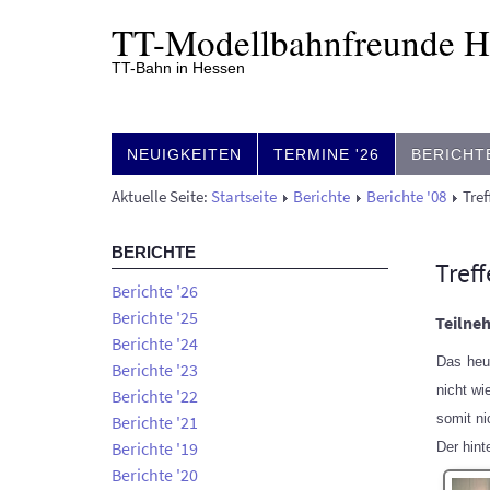
TT-
Modell­bahn­freunde 
TT-Bahn in Hessen
NEUIGKEITEN
TERMINE '26
BERICHT
Aktuelle Seite:
Startseite
Berichte
Berichte '08
Tre
BERICHTE
Tref
Berichte '26
Berichte '25
Teilne
Berichte '24
Das heut
Berichte '23
nicht wi
Berichte '22
somit ni
Berichte '21
Berichte '19
Der hint
Berichte '20