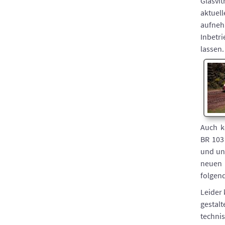
Glasvit
aktuel
aufneh
Inbetri
lassen.
Auch k
BR 103
und un
neuen 
folgen
Leider 
gestal
techni