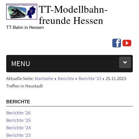
TT-
Modell­bahn­
freunde Hessen
TT-Bahn in Hessen
MENU
Aktuelle Seite:
Startseite
Berichte
Berichte '23
25.11.2023:
NEUIGKEITEN
Treffen in Neustadt
TERMINE '26
BERICHTE
BERICHTE
Berichte '26
Berichte '25
Berichte '24
ÜBER UNS
Berichte '23