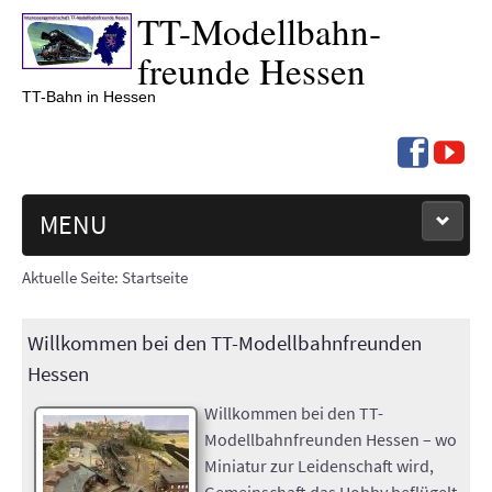
TT-
Modell­bahn­
freunde Hessen
TT-Bahn in Hessen
MENU
Aktuelle Seite:
Startseite
NEUIGKEITEN
TERMINE '26
Willkommen bei den TT-Modellbahnfreunden
Hessen
BERICHTE
Willkommen bei den TT-
Modellbahnfreunden Hessen – wo
ÜBER UNS
Miniatur zur Leidenschaft wird,