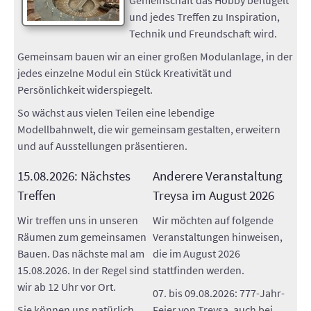
Gemeinschaft das Hobby beflügelt
AUSSTELLUNGEN
und jedes Treffen zu Inspiration,
Technik und Freundschaft wird.
TT-ANLAGE
Gemeinsam bauen wir an einer großen Modulanlage, in der
jedes einzelne Modul ein Stück Kreativität und
KONTAKT
Persönlichkeit widerspiegelt.
So wächst aus vielen Teilen eine lebendige
SUCHE
Modellbahnwelt, die wir gemeinsam gestalten, erweitern
und auf Ausstellungen präsentieren.
INTERN
15.08.2026: Nächstes
Anderere Veranstaltung
Treffen
Treysa im August 2026
Wir treffen uns in unseren
Wir möchten auf folgende
Räumen zum gemeinsamen
Veranstaltungen hinweisen,
Bauen. Das nächste mal am
die im August 2026
15.08.2026. In der Regel sind
stattfinden werden.
wir ab 12 Uhr vor Ort.
07. bis 09.08.2026: 777-Jahr-
Sie können uns natürlich
Feier von Treysa, auch bei